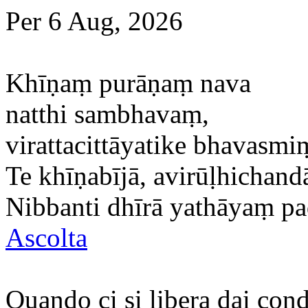
Per 6 Aug, 2026
Khīṇaṃ purāṇaṃ nava
natthi sambhavaṃ,
virattacittāyatike bhavasmi
Te khīṇabījā, avirūḷhichand
Nibbanti dhīrā yathāyaṃ pa
Ascolta
Quando ci si libera dai con